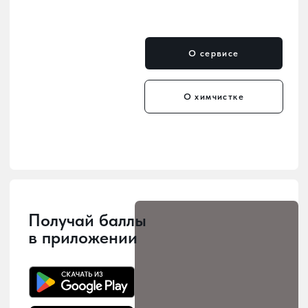
Мы уже в каждом районе
— удобные пункты приёма
и выдачи по всему городу.
Мы заботимся о том, чтобы наши
услуги были рядом с вами! У нас 10
точек приема и выдачи заказов,
расположенных по всему городу, -
можно выбрать наиболее удобное
место для сдачи в химчистку.