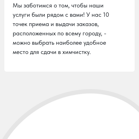
Пункты приема
Услуги химчистки
О химчистке
Вызов курьера
Личный кабинет
О сервисе
Контакты
Карта сайта
ООО
«ЮГ-ХИМПРО»
ИНН:
2312309990
ОГРН:
1222300025562
РАЗРАБОТАНО: ПУСТЬ УЗНАЮТ, 2024