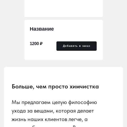
Больше, чем просто химчистка
Мягкая игрушка длиной
более 50 см ( в кг)
Мы предлагаем целую философию
ухода за вещами, которая делает
1 120₽
Добавить в заказ
жизнь наших клиентов легче, а
гардероб — идеальным. В мире, где
стиль и функциональность идут рука
об руку, мы стремимся быть надежным
партнером в заботе о ваших вещах.
Наша главная задача — развить в
Краснодаре культуру осознанного
ухода за вещами и домашним
текстилем. Важно, чтобы каждый мог
без труда сдать в химчистку любое
изделие и получить его обратно в
идеальном состоянии, удобно и