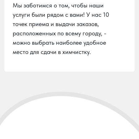
Пункты приема
Услуги химчистки
О химчистке
Вызов курьера
Личный кабинет
О сервисе
Контакты
Карта сайта
ООО
«ЮГ-ХИМПРО»
ИНН:
2312309990
ОГРН:
1222300025562
РАЗРАБОТАНО: ПУСТЬ УЗНАЮТ, 2024