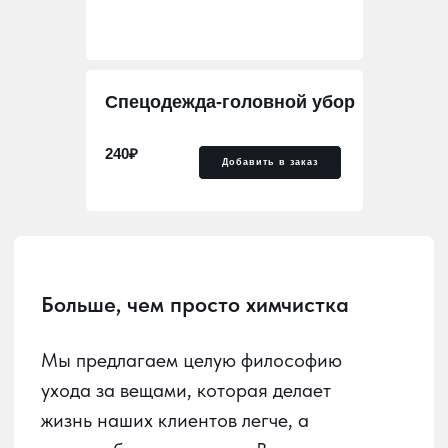
Больше, чем просто химчистка
Спецодежда-головной убор
Мы предлагаем целую философию
ухода за вещами, которая делает
240₽
Добавить в заказ
жизнь наших клиентов легче, а
гардероб — идеальным. В мире, где
стиль и функциональность идут рука
об руку, мы стремимся быть надежным
партнером в заботе о ваших вещах.
Наша главная задача — развить в
Краснодаре культуру осознанного
ухода за вещами и домашним
текстилем. Важно, чтобы каждый мог
без труда сдать в химчистку любое
изделие и получить его обратно в
идеальном состоянии, удобно и