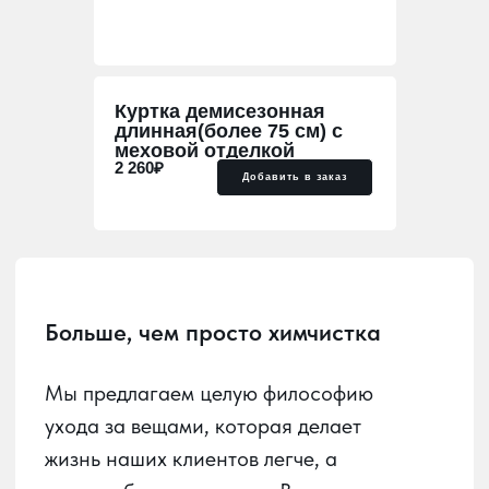
Больше, чем просто химчистка
Куртка демисезонная
длинная(более 75 см) с
Мы предлагаем целую философию
меховой отделкой
ухода за вещами, которая делает
2 260₽
Добавить в заказ
жизнь наших клиентов легче, а
гардероб — идеальным. В мире, где
стиль и функциональность идут рука
об руку, мы стремимся быть надежным
партнером в заботе о ваших вещах.
Наша главная задача — развить в
Краснодаре культуру осознанного
ухода за вещами и домашним
текстилем. Важно, чтобы каждый мог
без труда сдать в химчистку любое
изделие и получить его обратно в
идеальном состоянии, удобно и