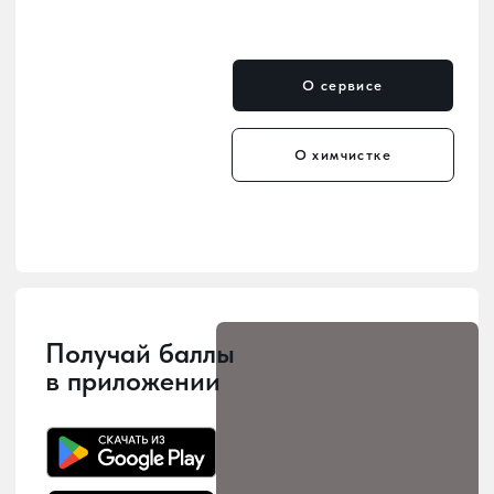
Мы уже в каждом районе
— удобные пункты приёма
и выдачи по всему городу.
Мы заботимся о том, чтобы наши
услуги были рядом с вами! У нас 10
точек приема и выдачи заказов,
расположенных по всему городу, -
можно выбрать наиболее удобное
место для сдачи в химчистку.