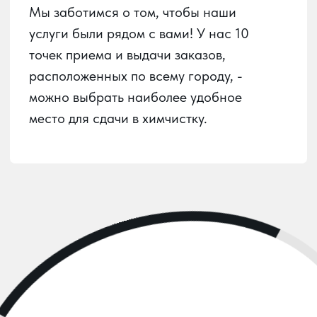
Пункты приема
Услуги химчистки
О химчистке
Вызов курьера
Личный кабинет
О сервисе
Контакты
Карта сайта
ООО
«ЮГ-ХИМПРО»
ИНН:
2312309990
ОГРН:
1222300025562
РАЗРАБОТАНО: ПУСТЬ УЗНАЮТ, 2024