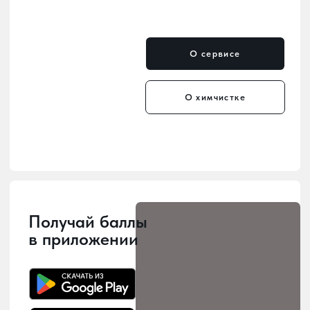
Мы уже в каждом районе
— удобные пункты приёма
и выдачи по всему городу.
Мы заботимся о том, чтобы наши
услуги были рядом с вами! У нас 10
точек приема и выдачи заказов,
расположенных по всему городу, -
можно выбрать наиболее удобное
место для сдачи в химчистку.