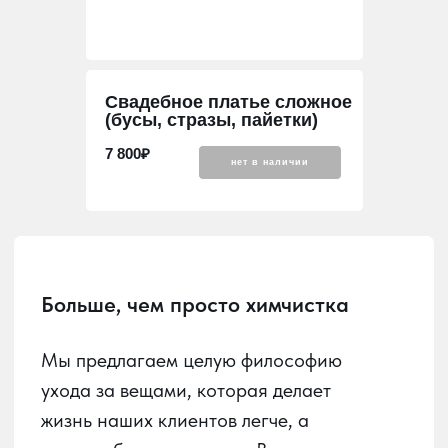
Больше, чем просто химчистка
Свадебное платье сложное
(бусы, стразы, пайетки)
Мы предлагаем целую философию
ухода за вещами, которая делает
7 800₽
нет в наличии
жизнь наших клиентов легче, а
гардероб — идеальным. В мире, где
стиль и функциональность идут рука
об руку, мы стремимся быть надежным
партнером в заботе о ваших вещах.
Наша главная задача — развить в
Краснодаре культуру осознанного
ухода за вещами и домашним
текстилем. Важно, чтобы каждый мог
без труда сдать в химчистку любое
изделие и получить его обратно в
идеальном состоянии, удобно и