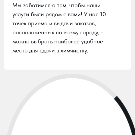
Пункты приема
Услуги химчистки
О химчистке
Вызов курьера
Личный кабинет
О сервисе
Контакты
Карта сайта
ООО
«ЮГ-ХИМПРО»
ИНН:
2312309990
ОГРН:
1222300025562
РАЗРАБОТАНО: ПУСТЬ УЗНАЮТ, 2024