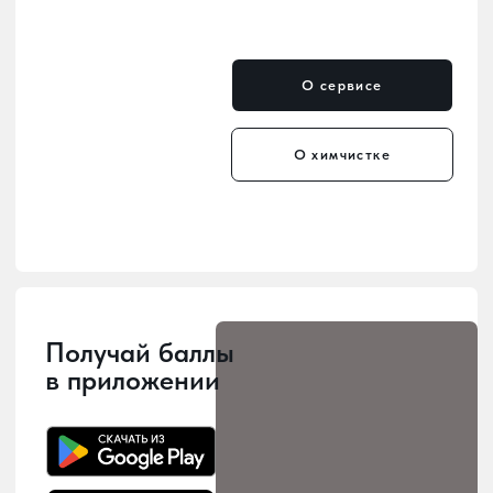
Мы уже в каждом районе
— удобные пункты приёма
и выдачи по всему городу.
Мы заботимся о том, чтобы наши
услуги были рядом с вами! У нас 10
точек приема и выдачи заказов,
расположенных по всему городу, -
можно выбрать наиболее удобное
место для сдачи в химчистку.