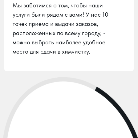
Пункты приема
Услуги химчистки
О химчистке
Вызов курьера
Личный кабинет
О сервисе
Контакты
Карта сайта
ООО
«ЮГ-ХИМПРО»
ИНН:
2312309990
ОГРН:
1222300025562
РАЗРАБОТАНО: ПУСТЬ УЗНАЮТ, 2024