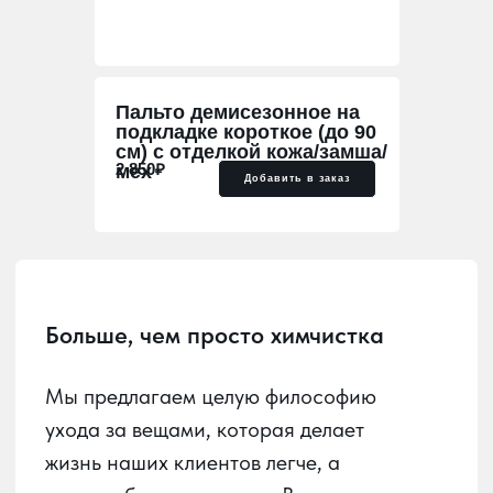
Больше, чем просто химчистка
Пальто демисезонное на
подкладке короткое (до 90
Мы предлагаем целую философию
см) с отделкой кожа/замша/
ухода за вещами, которая делает
2 850₽
мех
Добавить в заказ
жизнь наших клиентов легче, а
гардероб — идеальным. В мире, где
стиль и функциональность идут рука
об руку, мы стремимся быть надежным
партнером в заботе о ваших вещах.
Наша главная задача — развить в
Краснодаре культуру осознанного
ухода за вещами и домашним
текстилем. Важно, чтобы каждый мог
без труда сдать в химчистку любое
изделие и получить его обратно в
идеальном состоянии, удобно и