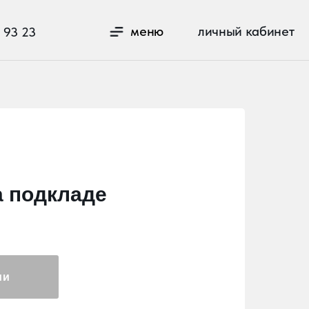
личный кабинет
меню
а подкладе
ии