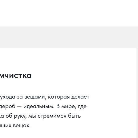
имчистка
хода за вещами, которая делает
рдероб — идеальным. В мире, где
ка об руку, мы стремимся быть
аших вещах.