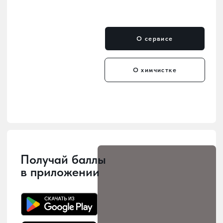
Мы уже в каждом районе
— удобные пункты приёма
и выдачи по всему городу.
Мы заботимся о том, чтобы наши
услуги были рядом с вами! У нас 10
точек приема и выдачи заказов,
расположенных по всему городу, -
можно выбрать наиболее удобное
место для сдачи в химчистку.