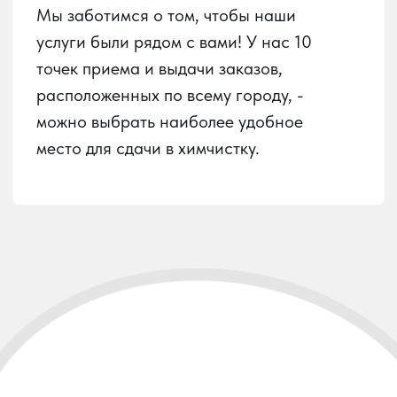
Пункты приема
Услуги химчистки
О химчистке
Вызов курьера
Личный кабинет
О сервисе
Контакты
Карта сайта
ООО
«ЮГ-ХИМПРО»
ИНН:
2312309990
ОГРН:
1222300025562
РАЗРАБОТАНО: ПУСТЬ УЗНАЮТ, 2024