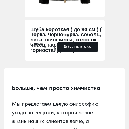
Больше, чем просто химчистка
Шуба короткая ( до 90 см ) (
норка, чернобурка, соболь,
Мы предлагаем целую философию
лиса, шиншилла, колонок
ухода за вещами, которая делает
6 880₽
песец, каракульча,
Добавить в заказ
жизнь наших клиентов легче, а
горностай, рысь)
гардероб — идеальным. В мире, где
стиль и функциональность идут рука
об руку, мы стремимся быть надежным
партнером в заботе о ваших вещах.
Наша главная задача — развить в
Краснодаре культуру осознанного
ухода за вещами и домашним
текстилем. Важно, чтобы каждый мог
без труда сдать в химчистку любое
изделие и получить его обратно в
идеальном состоянии, удобно и