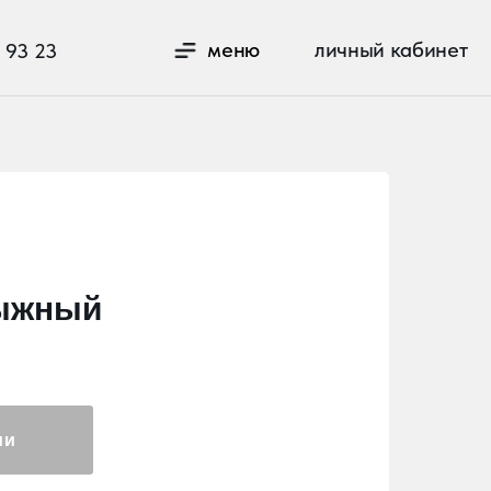
личный кабинет
меню
лыжный
ии