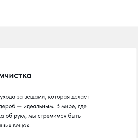
имчистка
хода за вещами, которая делает
рдероб — идеальным. В мире, где
ка об руку, мы стремимся быть
аших вещах.