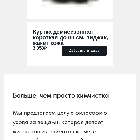
Больше, чем просто химчистка
Куртка демисезонная
короткая до 60 см, пиджак,
Мы предлагаем целую философию
жакет кожа
ухода за вещами, которая делает
3 050₽
Добавить в заказ
жизнь наших клиентов легче, а
гардероб — идеальным. В мире, где
стиль и функциональность идут рука
об руку, мы стремимся быть надежным
партнером в заботе о ваших вещах.
Наша главная задача — развить в
Краснодаре культуру осознанного
ухода за вещами и домашним
текстилем. Важно, чтобы каждый мог
без труда сдать в химчистку любое
изделие и получить его обратно в
идеальном состоянии, удобно и