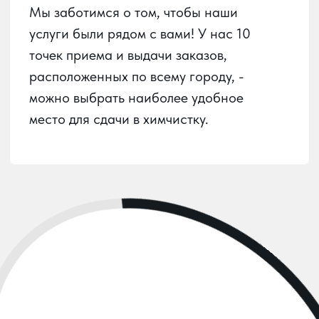
Пункты приема
Услуги химчистки
О химчистке
Вызов курьера
Личный кабинет
О сервисе
Контакты
Карта сайта
ООО
«ЮГ-ХИМПРО»
ИНН:
2312309990
ОГРН:
1222300025562
РАЗРАБОТАНО: ПУСТЬ УЗНАЮТ, 2024