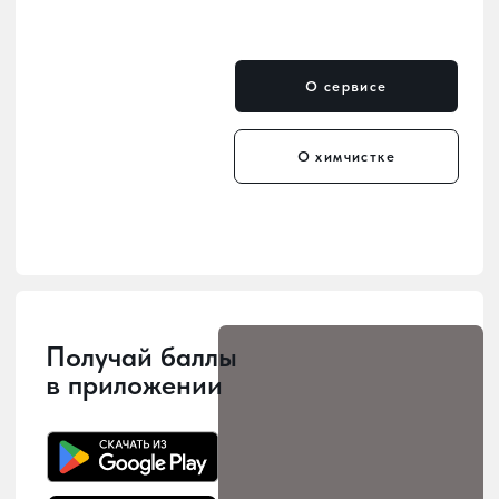
Мы уже в каждом районе
— удобные пункты приёма
и выдачи по всему городу.
Мы заботимся о том, чтобы наши
услуги были рядом с вами! У нас 10
точек приема и выдачи заказов,
расположенных по всему городу, -
можно выбрать наиболее удобное
место для сдачи в химчистку.