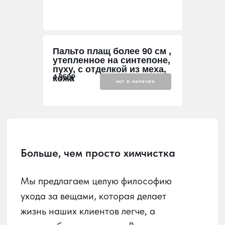
Больше, чем просто химчистка
Пальто плащ более 90 см ,
утепленное на синтепоне,
Мы предлагаем целую философию
пуху, с отделкой из меха,
ухода за вещами, которая делает
4 950₽
кожа
нет в наличии
жизнь наших клиентов легче, а
гардероб — идеальным. В мире, где
стиль и функциональность идут рука
об руку, мы стремимся быть надежным
партнером в заботе о ваших вещах.
Наша главная задача — развить в
Краснодаре культуру осознанного
ухода за вещами и домашним
текстилем. Важно, чтобы каждый мог
без труда сдать в химчистку любое
изделие и получить его обратно в
идеальном состоянии, удобно и