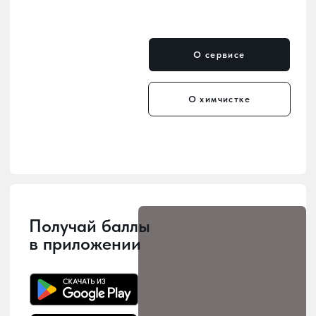
Мы уже в каждом районе
— удобные пункты приёма
и выдачи по всему городу.
Мы заботимся о том, чтобы наши
услуги были рядом с вами! У нас 10
точек приема и выдачи заказов,
расположенных по всему городу, -
можно выбрать наиболее удобное
место для сдачи в химчистку.