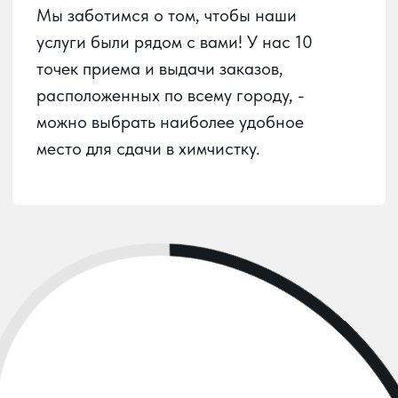
Пункты приема
Услуги химчистки
О химчистке
Вызов курьера
Личный кабинет
О сервисе
Контакты
Карта сайта
ООО
«ЮГ-ХИМПРО»
ИНН:
2312309990
ОГРН:
1222300025562
РАЗРАБОТАНО: ПУСТЬ УЗНАЮТ, 2024