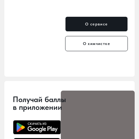
Мы уже в каждом районе
— удобные пункты приёма
и выдачи по всему городу.
Мы заботимся о том, чтобы наши
услуги были рядом с вами! У нас 10
точек приема и выдачи заказов,
расположенных по всему городу, -
можно выбрать наиболее удобное
место для сдачи в химчистку.