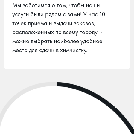
Пункты приема
Услуги химчистки
О химчистке
Вызов курьера
Личный кабинет
О сервисе
Контакты
Карта сайта
ООО
«ЮГ-ХИМПРО»
ИНН:
2312309990
ОГРН:
1222300025562
РАЗРАБОТАНО: ПУСТЬ УЗНАЮТ, 2024