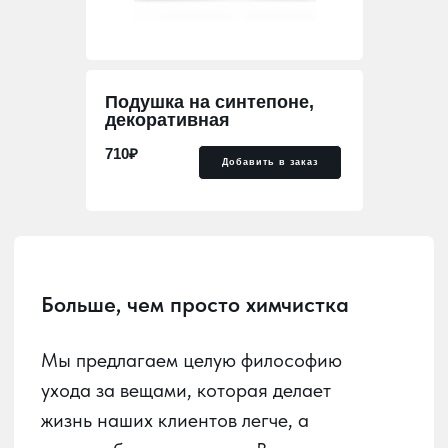
Больше, чем просто химчистка
Подушка на синтепоне,
декоративная
Мы предлагаем целую философию
ухода за вещами, которая делает
710₽
Добавить в заказ
жизнь наших клиентов легче, а
гардероб — идеальным. В мире, где
стиль и функциональность идут рука
об руку, мы стремимся быть надежным
партнером в заботе о ваших вещах.
Наша главная задача — развить в
Краснодаре культуру осознанного
ухода за вещами и домашним
текстилем. Важно, чтобы каждый мог
без труда сдать в химчистку любое
изделие и получить его обратно в
идеальном состоянии, удобно и